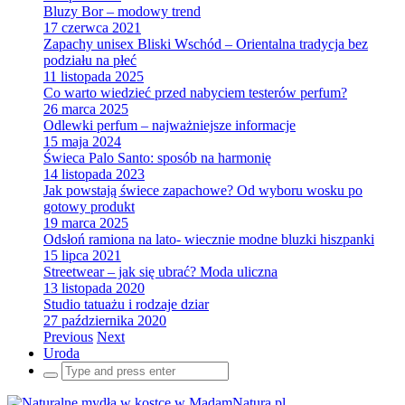
Bluzy Bor – modowy trend
17 czerwca 2021
Zapachy unisex Bliski Wschód – Orientalna tradycja bez
podziału na płeć
11 listopada 2025
Co warto wiedzieć przed nabyciem testerów perfum?
26 marca 2025
Odlewki perfum – najważniejsze informacje
15 maja 2024
Świeca Palo Santo: sposób na harmonię
14 listopada 2023
Jak powstają świece zapachowe? Od wyboru wosku po
gotowy produkt
19 marca 2025
Odsłoń ramiona na lato- wiecznie modne bluzki hiszpanki
15 lipca 2021
Streetwear – jak się ubrać? Moda uliczna
13 listopada 2020
Studio tatuażu i rodzaje dziar
27 października 2020
Previous
Next
Uroda
Search
for: