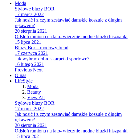
Moda
Stylowe bluzy BOR
17 marca 2022
Jak nosić i z czym zestawiać damskie koszule z długim
rękawem?
20 sierpnia 2021
Odsłoń ramiona na lato- wiecznie modne bluzki hiszpanki
15 lipca 2021
Bluzy Bor – modowy trend
17 czerwca 2021
Jak wybrać dobre skarpetki sportowe?
16 lutego 2021
Previous
Next
O nas
LifeStyle
Moda
Beauty
View All
Stylowe bluzy BOR
17 marca 2022
Jak nosić i z czym zestawiać damskie koszule z długim
rękawem?
20 sierpnia 2021
Odsłoń ramiona na lato- wiecznie modne bluzki hiszpanki
15 lipca 2021