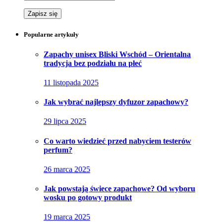
Popularne artykuły
Zapachy unisex Bliski Wschód – Orientalna
tradycja bez podziału na płeć
11 listopada 2025
Jak wybrać najlepszy dyfuzor zapachowy?
29 lipca 2025
Co warto wiedzieć przed nabyciem testerów
perfum?
26 marca 2025
Jak powstają świece zapachowe? Od wyboru
wosku po gotowy produkt
19 marca 2025