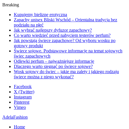
Breaking
Kupujemy bieliznę erotyczną
Zapachy unisex Bliski Wschód – Orientalna tradycja bez
podziału na płeć
Jak wybrać najlepszy dyfuzor zapachowy?
Co warto wiedzieć przed nabyciem testerów perfum?
Jak powstają świece zapachowe? Od wyboru wosku po
gotowy produkt
Świece sojowe. Podstawowe informacje na temat sojowych
świec zapachowych
Odlewki perfum – najważniejsze informacje
Dlaczego warto sięgnąć po świece sojowe?
Wosk sojowy do świec – jakie ma zalety i jakiego rodzaju
świece można z niego wykonać?
Facebook
X (Twitter)
Instagram
Pinterest
Vimeo
AdelaFashion
Home