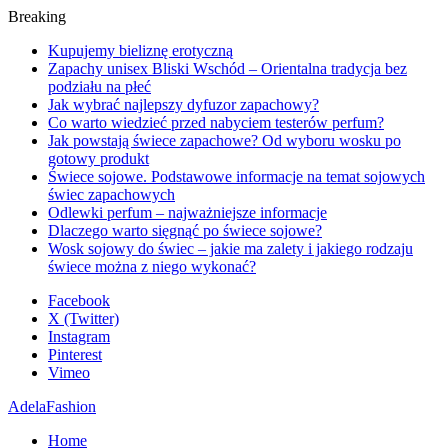
Breaking
Kupujemy bieliznę erotyczną
Zapachy unisex Bliski Wschód – Orientalna tradycja bez
podziału na płeć
Jak wybrać najlepszy dyfuzor zapachowy?
Co warto wiedzieć przed nabyciem testerów perfum?
Jak powstają świece zapachowe? Od wyboru wosku po
gotowy produkt
Świece sojowe. Podstawowe informacje na temat sojowych
świec zapachowych
Odlewki perfum – najważniejsze informacje
Dlaczego warto sięgnąć po świece sojowe?
Wosk sojowy do świec – jakie ma zalety i jakiego rodzaju
świece można z niego wykonać?
Facebook
X (Twitter)
Instagram
Pinterest
Vimeo
AdelaFashion
Home