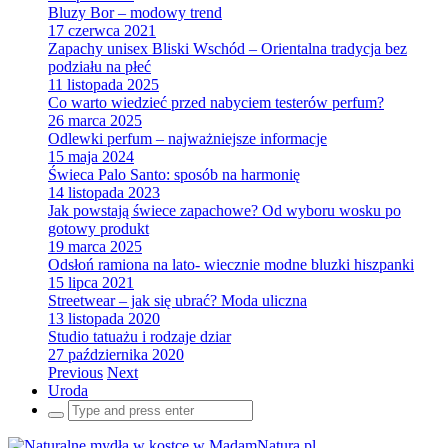
Bluzy Bor – modowy trend
17 czerwca 2021
Zapachy unisex Bliski Wschód – Orientalna tradycja bez
podziału na płeć
11 listopada 2025
Co warto wiedzieć przed nabyciem testerów perfum?
26 marca 2025
Odlewki perfum – najważniejsze informacje
15 maja 2024
Świeca Palo Santo: sposób na harmonię
14 listopada 2023
Jak powstają świece zapachowe? Od wyboru wosku po
gotowy produkt
19 marca 2025
Odsłoń ramiona na lato- wiecznie modne bluzki hiszpanki
15 lipca 2021
Streetwear – jak się ubrać? Moda uliczna
13 listopada 2020
Studio tatuażu i rodzaje dziar
27 października 2020
Previous
Next
Uroda
Search
for: