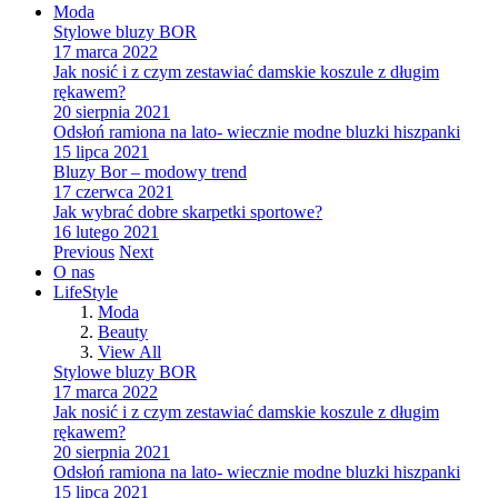
Moda
Stylowe bluzy BOR
17 marca 2022
Jak nosić i z czym zestawiać damskie koszule z długim
rękawem?
20 sierpnia 2021
Odsłoń ramiona na lato- wiecznie modne bluzki hiszpanki
15 lipca 2021
Bluzy Bor – modowy trend
17 czerwca 2021
Jak wybrać dobre skarpetki sportowe?
16 lutego 2021
Previous
Next
O nas
LifeStyle
Moda
Beauty
View All
Stylowe bluzy BOR
17 marca 2022
Jak nosić i z czym zestawiać damskie koszule z długim
rękawem?
20 sierpnia 2021
Odsłoń ramiona na lato- wiecznie modne bluzki hiszpanki
15 lipca 2021