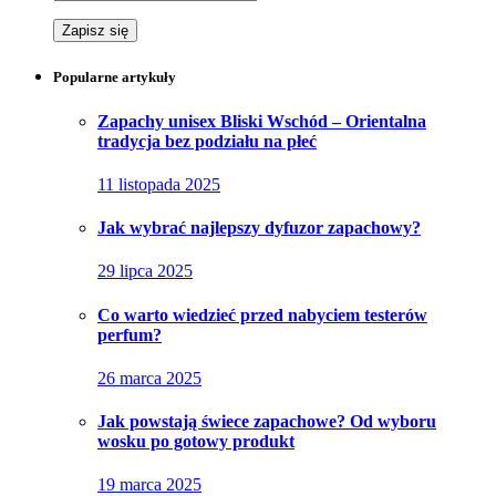
Popularne artykuły
Zapachy unisex Bliski Wschód – Orientalna
tradycja bez podziału na płeć
11 listopada 2025
Jak wybrać najlepszy dyfuzor zapachowy?
29 lipca 2025
Co warto wiedzieć przed nabyciem testerów
perfum?
26 marca 2025
Jak powstają świece zapachowe? Od wyboru
wosku po gotowy produkt
19 marca 2025