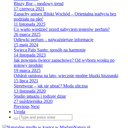
Bluzy Bor – modowy trend
17 czerwca 2021
Zapachy unisex Bliski Wschód – Orientalna tradycja bez
podziału na płeć
11 listopada 2025
Co warto wiedzieć przed nabyciem testerów perfum?
26 marca 2025
Odlewki perfum – najważniejsze informacje
15 maja 2024
Świeca Palo Santo: sposób na harmonię
14 listopada 2023
Jak powstają świece zapachowe? Od wyboru wosku po
gotowy produkt
19 marca 2025
Odsłoń ramiona na lato- wiecznie modne bluzki hiszpanki
15 lipca 2021
Streetwear – jak się ubrać? Moda uliczna
13 listopada 2020
Studio tatuażu i rodzaje dziar
27 października 2020
Previous
Next
Uroda
Search
for: