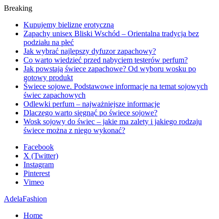
Breaking
Kupujemy bieliznę erotyczną
Zapachy unisex Bliski Wschód – Orientalna tradycja bez
podziału na płeć
Jak wybrać najlepszy dyfuzor zapachowy?
Co warto wiedzieć przed nabyciem testerów perfum?
Jak powstają świece zapachowe? Od wyboru wosku po
gotowy produkt
Świece sojowe. Podstawowe informacje na temat sojowych
świec zapachowych
Odlewki perfum – najważniejsze informacje
Dlaczego warto sięgnąć po świece sojowe?
Wosk sojowy do świec – jakie ma zalety i jakiego rodzaju
świece można z niego wykonać?
Facebook
X (Twitter)
Instagram
Pinterest
Vimeo
AdelaFashion
Home