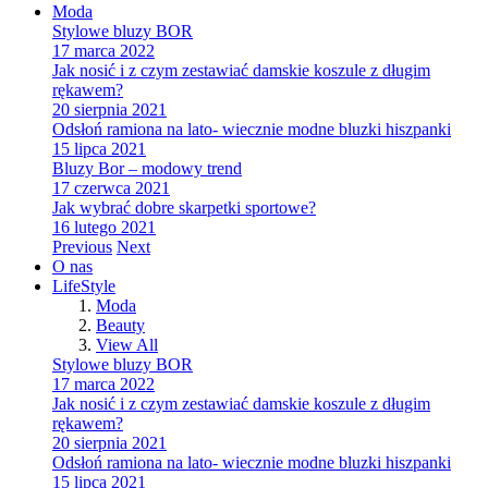
Moda
Stylowe bluzy BOR
17 marca 2022
Jak nosić i z czym zestawiać damskie koszule z długim
rękawem?
20 sierpnia 2021
Odsłoń ramiona na lato- wiecznie modne bluzki hiszpanki
15 lipca 2021
Bluzy Bor – modowy trend
17 czerwca 2021
Jak wybrać dobre skarpetki sportowe?
16 lutego 2021
Previous
Next
O nas
LifeStyle
Moda
Beauty
View All
Stylowe bluzy BOR
17 marca 2022
Jak nosić i z czym zestawiać damskie koszule z długim
rękawem?
20 sierpnia 2021
Odsłoń ramiona na lato- wiecznie modne bluzki hiszpanki
15 lipca 2021