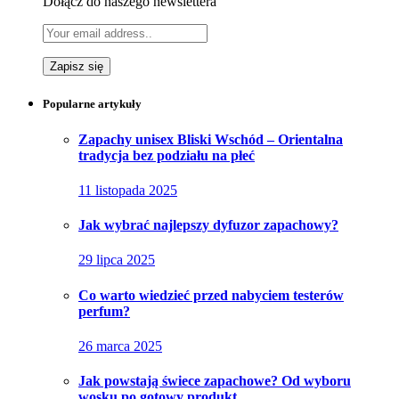
Dołącz do naszego newslettera
Popularne artykuły
Zapachy unisex Bliski Wschód – Orientalna
tradycja bez podziału na płeć
11 listopada 2025
Jak wybrać najlepszy dyfuzor zapachowy?
29 lipca 2025
Co warto wiedzieć przed nabyciem testerów
perfum?
26 marca 2025
Jak powstają świece zapachowe? Od wyboru
wosku po gotowy produkt