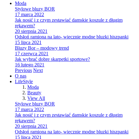
Moda
Stylowe bluzy BOR
17 marca 2022
Jak nosić i z czym zestawiać damskie koszule z długim
rękawem?
20 sierpnia 2021
Odsłoń ramiona na lato- wiecznie modne bluzki hiszpanki
15 lipca 2021
Bluzy Bor – modowy trend
17 czerwca 2021
Jak wybrać dobre skarpetki sportowe?
16 lutego 2021
Previous
Next
O nas
LifeStyle
Moda
Beauty
View All
Stylowe bluzy BOR
17 marca 2022
Jak nosić i z czym zestawiać damskie koszule z długim
rękawem?
20 sierpnia 2021
Odsłoń ramiona na lato- wiecznie modne bluzki hiszpanki
15 lipca 2021