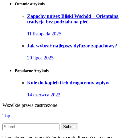
Ostatnie artykuły
Zapachy unisex Bliski Wschód – Orientalna
tradycja bez podziału na płeć
11 listopada 2025
Jak wybrać najlepszy dyfuzor zapachowy?
29 lipca 2025
Popularne Artykuły
Kule do kąpieli i ich drogocenny wpływ
14 czerwca 2022
Wszelkie prawa zastrzeżone.
Top
Submit
Type above and press
Enter
to search. Press
Esc
to cancel.