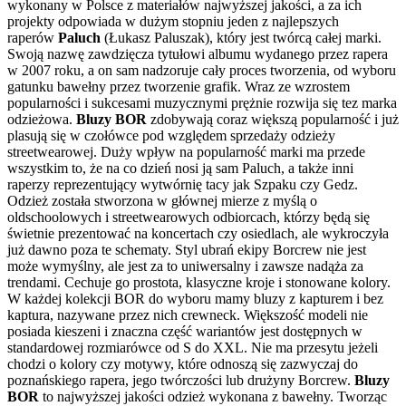
wykonany w Polsce z materiałów najwyższej jakości, a za ich
projekty odpowiada w dużym stopniu jeden z najlepszych
raperów
Paluch
(Łukasz Paluszak), który jest twórcą całej marki.
Swoją nazwę zawdzięcza tytułowi albumu wydanego przez rapera
w 2007 roku, a on sam nadzoruje cały proces tworzenia, od wyboru
gatunku bawełny przez tworzenie grafik. Wraz ze wzrostem
popularności i sukcesami muzycznymi prężnie rozwija się tez marka
odzieżowa.
Bluzy BOR
zdobywają coraz większą popularność i już
plasują się w czołówce pod względem sprzedaży odzieży
streetwearowej. Duży wpływ na popularność marki ma przede
wszystkim to, że na co dzień nosi ją sam Paluch, a także inni
raperzy reprezentujący wytwórnię tacy jak Szpaku czy Gedz.
Odzież została stworzona w głównej mierze z myślą o
oldschoolowych i streetwearowych odbiorcach, którzy będą się
świetnie prezentować na koncertach czy osiedlach, ale wykroczyła
już dawno poza te schematy. Styl ubrań ekipy Borcrew nie jest
może wymyślny, ale jest za to uniwersalny i zawsze nadąża za
trendami. Cechuje go prostota, klasyczne kroje i stonowane kolory.
W każdej kolekcji BOR do wyboru mamy bluzy z kapturem i bez
kaptura, nazywane przez nich crewneck. Większość modeli nie
posiada kieszeni i znaczna część wariantów jest dostępnych w
standardowej rozmiarówce od S do XXL. Nie ma przesytu jeżeli
chodzi o kolory czy motywy, które odnoszą się zazwyczaj do
poznańskiego rapera, jego twórczości lub drużyny Borcrew.
Bluzy
BOR
to najwyższej jakości odzież wykonana z bawełny. Tworząc