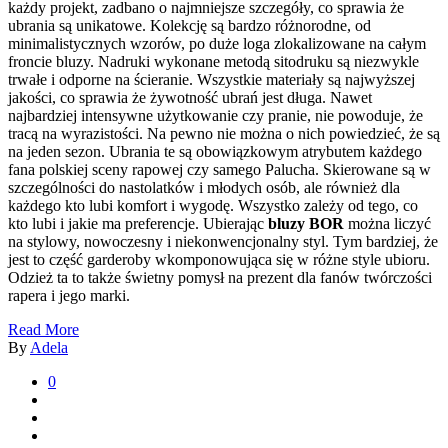
każdy projekt, zadbano o najmniejsze szczegóły, co sprawia że
ubrania są unikatowe. Kolekcję są bardzo różnorodne, od
minimalistycznych wzorów, po duże loga zlokalizowane na całym
froncie bluzy. Nadruki wykonane metodą sitodruku są niezwykle
trwałe i odporne na ścieranie. Wszystkie materiały są najwyższej
jakości, co sprawia że żywotność ubrań jest długa. Nawet
najbardziej intensywne użytkowanie czy pranie, nie powoduje, że
tracą na wyrazistości. Na pewno nie można o nich powiedzieć, że są
na jeden sezon. Ubrania te są obowiązkowym atrybutem każdego
fana polskiej sceny rapowej czy samego Palucha. Skierowane są w
szczególności do nastolatków i młodych osób, ale również dla
każdego kto lubi komfort i wygodę. Wszystko zależy od tego, co
kto lubi i jakie ma preferencje. Ubierając
bluzy BOR
można liczyć
na stylowy, nowoczesny i niekonwencjonalny styl. Tym bardziej, że
jest to część garderoby wkomponowująca się w różne style ubioru.
Odzież ta to także świetny pomysł na prezent dla fanów twórczości
rapera i jego marki.
Read More
By
Adela
0