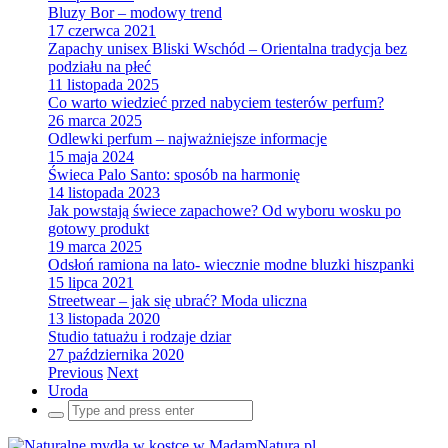
Bluzy Bor – modowy trend
17 czerwca 2021
Zapachy unisex Bliski Wschód – Orientalna tradycja bez
podziału na płeć
11 listopada 2025
Co warto wiedzieć przed nabyciem testerów perfum?
26 marca 2025
Odlewki perfum – najważniejsze informacje
15 maja 2024
Świeca Palo Santo: sposób na harmonię
14 listopada 2023
Jak powstają świece zapachowe? Od wyboru wosku po
gotowy produkt
19 marca 2025
Odsłoń ramiona na lato- wiecznie modne bluzki hiszpanki
15 lipca 2021
Streetwear – jak się ubrać? Moda uliczna
13 listopada 2020
Studio tatuażu i rodzaje dziar
27 października 2020
Previous
Next
Uroda
Search
for: