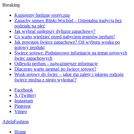
Breaking
Kupujemy bieliznę erotyczną
Zapachy unisex Bliski Wschód – Orientalna tradycja bez
podziału na płeć
Jak wybrać najlepszy dyfuzor zapachowy?
Co warto wiedzieć przed nabyciem testerów perfum?
Jak powstają świece zapachowe? Od wyboru wosku po
gotowy produkt
Świece sojowe. Podstawowe informacje na temat sojowych
świec zapachowych
Odlewki perfum – najważniejsze informacje
Dlaczego warto sięgnąć po świece sojowe?
Wosk sojowy do świec – jakie ma zalety i jakiego rodzaju
świece można z niego wykonać?
Facebook
X (Twitter)
Instagram
Pinterest
Vimeo
AdelaFashion
Home