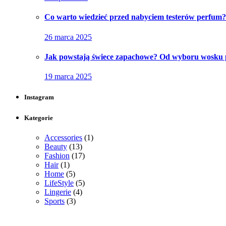
Co warto wiedzieć przed nabyciem testerów perfum?
26 marca 2025
Jak powstają świece zapachowe? Od wyboru wosku 
19 marca 2025
Instagram
Kategorie
Accessories
(1)
Beauty
(13)
Fashion
(17)
Hair
(1)
Home
(5)
LifeStyle
(5)
Lingerie
(4)
Sports
(3)