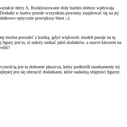
 kształcie litery A. Rozkloszowane doły bardzo dobrze wpływają
 Dodatki w kurtce przede wszystkim powinny znajdować się na jej
odatkowo optycznie powiększy biust ;-).
utaj można poszaleć z kurtką, gdyż większośc modeli pasuje na tą
gury jest to, iż należy unikać jakiś dodatków, a nawet kieszeni na
eślić!
cznością jest tu dobranie płaszcza, który podkreśli mankamenty tej
epiej jest się obrzucić dodatkami, które nadadzą objętości figurze.