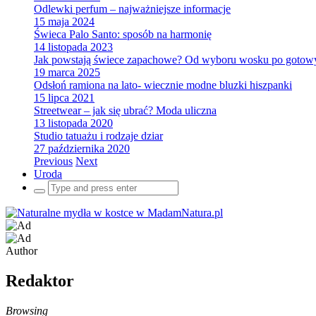
Odlewki perfum – najważniejsze informacje
15 maja 2024
Świeca Palo Santo: sposób na harmonię
14 listopada 2023
Jak powstają świece zapachowe? Od wyboru wosku po gotow
19 marca 2025
Odsłoń ramiona na lato- wiecznie modne bluzki hiszpanki
15 lipca 2021
Streetwear – jak się ubrać? Moda uliczna
13 listopada 2020
Studio tatuażu i rodzaje dziar
27 października 2020
Previous
Next
Uroda
Search
for:
Author
Redaktor
Browsing