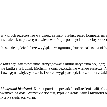
w, w których przecież nie wyjdziesz na ziąb. Siadasz przed komputerem
t masa, ale tak naprawdę nie wiesz w której z podanych kurtek będziesz
y kości nie będzie dobrze wyglądała w ogromnej kurtce, zaś osoba niska
ę talią osy
, zatem powinna zrezygnować z kurtki uwydatniającej górę.
we kurtki a’la Ludzik Michelin’a oraz bezkształtne wielkie płaszcze. 
ci uwagę na większy brzuch. Dobrze wyglądać będzie też kurtka z ża
mi i wąskimi biodrami
. Kurtka powinna posiadać podkreślenie talii, cho
ych na dole. Wszystkie dodatki, typu kieszenie, jakieś błyskotki bąd
 kurtka sięgająca kolan.