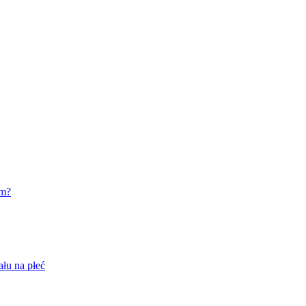
em?
ału na płeć