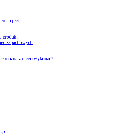
ału na płeć
y produkt
wiec zapachowych
iece można z niego wykonać?
em?