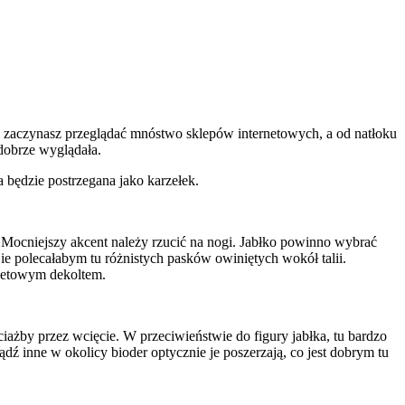
 i zaczynasz przeglądać mnóstwo sklepów internetowych, a od natłoku
 dobrze wyglądała.
 będzie postrzegana jako karzełek.
 Mocniejszy akcent należy rzucić na nogi. Jabłko powinno wybrać
Nie polecałabym tu różnistych pasków owiniętych wokół talii.
kietowym dekoltem.
ciażby przez wcięcie. W przeciwieństwie do figury jabłka, tu bardzo
ź inne w okolicy bioder optycznie je poszerzają, co jest dobrym tu