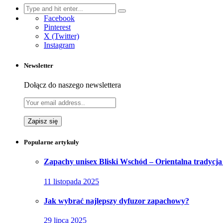
Search
for:
Facebook
Pinterest
X (Twitter)
Instagram
Newsletter
Dołącz do naszego newslettera
Popularne artykuły
Zapachy unisex Bliski Wschód – Orientalna tradycja 
11 listopada 2025
Jak wybrać najlepszy dyfuzor zapachowy?
29 lipca 2025