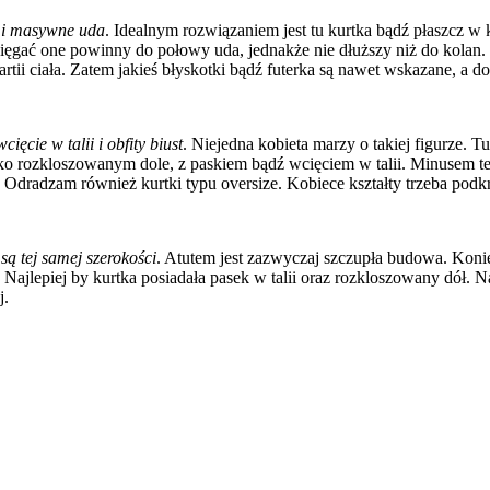
a i masywne uda
. Idealnym rozwiązaniem jest tu kurtka bądź płaszcz w
ięgać one powinny do połowy uda, jednakże nie dłuższy niż do kolan.
rtii ciała. Zatem jakieś błyskotki bądź futerka są nawet wskazane, a d
cięcie w talii i obfity biust
. Niejedna kobieta marzy o takiej figurze. T
 rozkloszowanym dole, z paskiem bądź wcięciem w talii. Minusem tej fi
 Odradzam również kurtki typu oversize. Kobiece kształty trzeba podkr
są tej samej szerokości
. Atutem jest zazwyczaj szczupła budowa. Konie
jlepiej by kurtka posiadała pasek w talii oraz rozkloszowany dół. Najl
j.