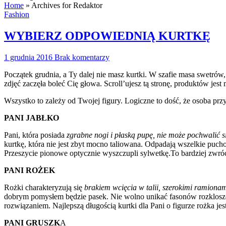
Home
»
Archives for Redaktor
Fashion
WYBIERZ ODPOWIEDNIĄ KURTKĘ
1 grudnia 2016
Brak komentarzy
Początek grudnia, a Ty dalej nie masz kurtki. W szafie masa swetró
zdjęć zaczęła boleć Cię głowa. Scroll’ujesz tą stronę, produktów jes
Wszystko to zależy od Twojej figury. Logiczne to dość, że osoba prz
PANI JABŁKO
Pani, która posiada
zgrabne nogi i płaską pupę, nie może pochwalić si
kurtkę, która nie jest zbyt mocno taliowana. Odpadają wszelkie pucho
Przeszycie pionowe optycznie wyszczupli sylwetkę.To bardziej zwró
PANI ROŻEK
Rożki charakteryzują się
brakiem wcięcia w talii, szerokimi ramiona
dobrym pomysłem będzie pasek. Nie wolno unikać fasonów rozkloszowan
rozwiązaniem. Najlepszą długością kurtki dla Pani o figurze rożka jest
PANI GRUSZK
A