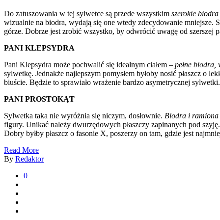
Do zatuszowania w tej sylwetce są przede wszystkim
szerokie biodr
wizualnie na biodra, wydają się one wtedy zdecydowanie mniejsze. S
górze. Dobrze jest zrobić wszystko, by odwrócić uwagę od szerszej pa
PANI KLEPSYDRA
Pani Klepsydra może pochwalić się idealnym ciałem –
pełne biodra, w
sylwetkę. Jednakże najlepszym pomysłem byłoby nosić płaszcz o lekko
biuście. Będzie to sprawiało wrażenie bardzo asymetrycznej sylwetki.
PANI PROSTOKĄT
Sylwetka taka nie wyróżnia się niczym, dosłownie.
Biodra i ramiona 
figury. Unikać należy dwurzędowych płaszczy zapinanych pod szyję. Na
Dobry byłby płaszcz o fasonie X, poszerzy on tam, gdzie jest najmnie
Read More
By
Redaktor
0