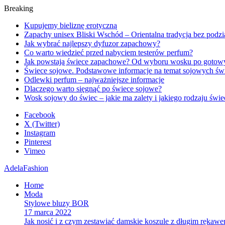
Breaking
Kupujemy bieliznę erotyczną
Zapachy unisex Bliski Wschód – Orientalna tradycja bez podzi
Jak wybrać najlepszy dyfuzor zapachowy?
Co warto wiedzieć przed nabyciem testerów perfum?
Jak powstają świece zapachowe? Od wyboru wosku po gotow
Świece sojowe. Podstawowe informacje na temat sojowych ś
Odlewki perfum – najważniejsze informacje
Dlaczego warto sięgnąć po świece sojowe?
Wosk sojowy do świec – jakie ma zalety i jakiego rodzaju św
Facebook
X (Twitter)
Instagram
Pinterest
Vimeo
AdelaFashion
Home
Moda
Stylowe bluzy BOR
17 marca 2022
Jak nosić i z czym zestawiać damskie koszule z długim rękaw