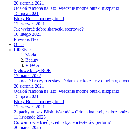
20 sierpnia 2021
Odsłoń ramiona na lato- wiecznie modne bluzki hiszpanki
15 lipca 2021
Bluzy Bor – modowy trend
17 czerwca 2021
Jak wybrać dobre skarpetki sportowe?
16 lutego 2021
Previous
Next
O nas
LifeStyle
Moda
Beauty
View All
Stylowe bluzy BOR
17 marca 2022
Jak nosić i z czym zestawiać damskie koszule z długim rękaw
20 sierpnia 2021
Odsłoń ramiona na lato- wiecznie modne bluzki hiszpanki
15 lipca 2021
Bluzy Bor – modowy trend
17 czerwca 2021
Zapachy unisex Bliski Wschód – Orientalna tradycja bez podzi
11 listopada 2025
Co warto wiedzieć przed nabyciem testerów perfum?
26 marca 2025