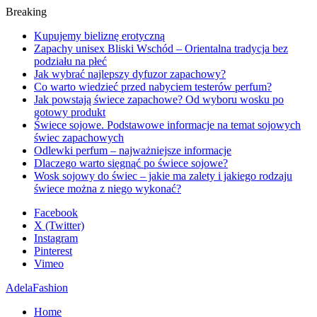
Breaking
Kupujemy bieliznę erotyczną
Zapachy unisex Bliski Wschód – Orientalna tradycja bez
podziału na płeć
Jak wybrać najlepszy dyfuzor zapachowy?
Co warto wiedzieć przed nabyciem testerów perfum?
Jak powstają świece zapachowe? Od wyboru wosku po
gotowy produkt
Świece sojowe. Podstawowe informacje na temat sojowych
świec zapachowych
Odlewki perfum – najważniejsze informacje
Dlaczego warto sięgnąć po świece sojowe?
Wosk sojowy do świec – jakie ma zalety i jakiego rodzaju
świece można z niego wykonać?
Facebook
X (Twitter)
Instagram
Pinterest
Vimeo
AdelaFashion
Home