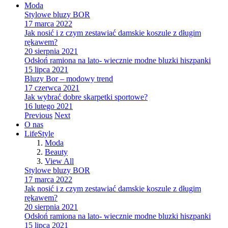
Moda
Stylowe bluzy BOR
17 marca 2022
Jak nosić i z czym zestawiać damskie koszule z długim
rękawem?
20 sierpnia 2021
Odsłoń ramiona na lato- wiecznie modne bluzki hiszpanki
15 lipca 2021
Bluzy Bor – modowy trend
17 czerwca 2021
Jak wybrać dobre skarpetki sportowe?
16 lutego 2021
Previous
Next
O nas
LifeStyle
Moda
Beauty
View All
Stylowe bluzy BOR
17 marca 2022
Jak nosić i z czym zestawiać damskie koszule z długim
rękawem?
20 sierpnia 2021
Odsłoń ramiona na lato- wiecznie modne bluzki hiszpanki
15 lipca 2021