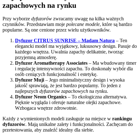
zapachowych na rynku
Przy wyborze
dyfuzorów
zwracamy uwagę na kilka ważnych
czynników. Przedstawiam moje
polecane modele
, które są bardzo
popularne. Są one cenione przez wielu użytkowników.
Dyfuzor CITRUS SUNRISE – Madam Natura
– Ten
elegancki model ma wyjątkowy, luksusowy design. Pasuje do
każdego wnętrza. Uwalnia zapachy delikatnie, tworząc
przyjemną atmosferę.
Dyfuzor Aromatherapy Associates
– Ma wbudowany timer
i regulację intensywności zapachu. To doskonały wybór dla
osób ceniących funkcjonalność i estetykę.
Dyfuzor Muji
– Jego minimalistyczny design i wysoka
jakość sprawiają, że jest bardzo popularny. To jeden z
najlepszych
dyfuzorów zapachowych
na rynku.
Dyfuzor Neom Organics
– To ekologiczna alternatywa.
Pięknie wygląda i oferuje naturalne olejki zapachowe.
Wzbogaca wnętrze zdrowotnie.
Każdy z wymienionych modeli zasługuje na miejsce w
rankingu
dyfuzorów
. Mają unikalne zalety i funkcjonalności. Zachęcam do
przetestowania, aby znaleźć idealny dla siebie.