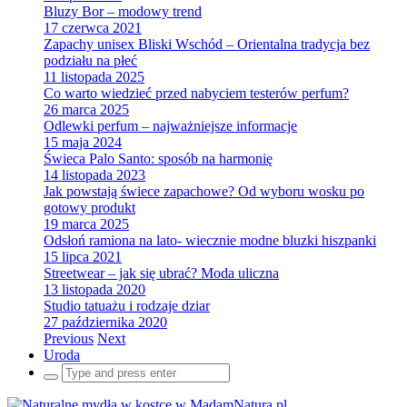
Bluzy Bor – modowy trend
17 czerwca 2021
Zapachy unisex Bliski Wschód – Orientalna tradycja bez
podziału na płeć
11 listopada 2025
Co warto wiedzieć przed nabyciem testerów perfum?
26 marca 2025
Odlewki perfum – najważniejsze informacje
15 maja 2024
Świeca Palo Santo: sposób na harmonię
14 listopada 2023
Jak powstają świece zapachowe? Od wyboru wosku po
gotowy produkt
19 marca 2025
Odsłoń ramiona na lato- wiecznie modne bluzki hiszpanki
15 lipca 2021
Streetwear – jak się ubrać? Moda uliczna
13 listopada 2020
Studio tatuażu i rodzaje dziar
27 października 2020
Previous
Next
Uroda
Search
for: