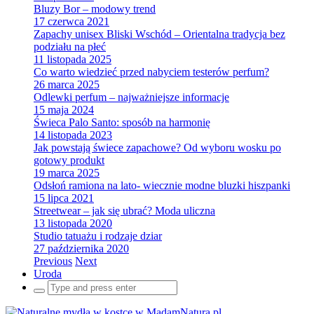
Bluzy Bor – modowy trend
17 czerwca 2021
Zapachy unisex Bliski Wschód – Orientalna tradycja bez
podziału na płeć
11 listopada 2025
Co warto wiedzieć przed nabyciem testerów perfum?
26 marca 2025
Odlewki perfum – najważniejsze informacje
15 maja 2024
Świeca Palo Santo: sposób na harmonię
14 listopada 2023
Jak powstają świece zapachowe? Od wyboru wosku po
gotowy produkt
19 marca 2025
Odsłoń ramiona na lato- wiecznie modne bluzki hiszpanki
15 lipca 2021
Streetwear – jak się ubrać? Moda uliczna
13 listopada 2020
Studio tatuażu i rodzaje dziar
27 października 2020
Previous
Next
Uroda
Search
for: