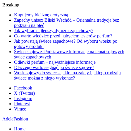
Breaking
Kupujemy bieliznę erotyczną
Zapachy unisex Bliski Wschód – Orientalna tradycja bez
podziału na płeć
Jak wybrać najlepszy dyfuzor zapachowy?
Co warto wiedzieć przed nabyciem testerów perfum?
Jak powstają świece zapachowe? Od wyboru wosku po
gotowy produkt
Świece sojowe. Podstawowe informacje na temat sojowych
świec zapachowych
Odlewki perfum – najważniejsze informacje
Dlaczego warto sięgnąć po świece sojowe?
Wosk sojowy do świec – jakie ma zalety i jakiego rodzaju
świece można z niego wykonać?
Facebook
X (Twitter)
Instagram
Pinterest
Vimeo
AdelaFashion
Home