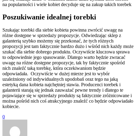
na popularności i wiele kobiet decyduje się na zakup takich torebek
Poszukiwanie idealnej torebki
Szukając torebki dla siebie kobieta powinna zwrócić uwagę na
różne dostępne w sprzedaży propozycje. Odwiedzając sklep z
galanterią szybko możemy się przekonać, że tych różnych
propozycji jest tam faktycznie bardzo dużo i wśród nich każdy może
szukać dla siebie dobrego produktu. Oczywiście kluczowa sprawa
to odpowiednie jego spasowanie. Dlatego warto będzie zwracać
uwagę na różne dostępne propozycje, tak by faktycznie spośród
nich znaleźć taką torebkę, która oczekiwaniom będzie
odpowiadała. Oczywiście w dużej mierze jest to wybór
uzależniony od indywidualnych upodobań oraz tego na jaką
estetyką dana kobieta najchętniej stawia. Producenci torebek i
galanterii starają się jednak zauważać pewne trendy i dlatego te
pojawiające się w sprzedaży produkty są faktycznie zróżnicowane i
można pośród nich coś atrakcyjnego znaleźć co będzie odpowiadało
kobiecie.
0