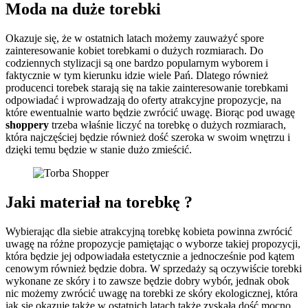
Moda na duże torebki
Okazuje się, że w ostatnich latach możemy zauważyć spore
zainteresowanie kobiet torebkami o dużych rozmiarach. Do
codziennych stylizacji są one bardzo popularnym wyborem i
faktycznie w tym kierunku idzie wiele Pań. Dlatego również
producenci torebek starają się na takie zainteresowanie torebkami
odpowiadać i wprowadzają do oferty atrakcyjne propozycje, na
które ewentualnie warto będzie zwrócić uwagę. Biorąc pod uwagę
shoppery
trzeba właśnie liczyć na torebkę o dużych rozmiarach,
która najczęściej będzie również dość szeroka w swoim wnętrzu i
dzięki temu będzie w stanie dużo zmieścić.
Jaki materiał na torebkę ?
Wybierając dla siebie atrakcyjną torebkę kobieta powinna zwrócić
uwagę na różne propozycje pamiętając o wyborze takiej propozycji,
która będzie jej odpowiadała estetycznie a jednocześnie pod kątem
cenowym również będzie dobra. W sprzedaży są oczywiście torebki
wykonane ze skóry i to zawsze będzie dobry wybór, jednak obok
nic możemy zwrócić uwagę na torebki ze skóry ekologicznej, która
jak się okazuje także w ostatnich latach także zyskała dość mocno