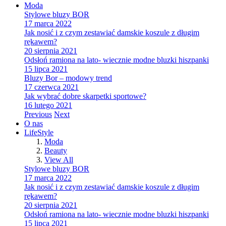
Moda
Stylowe bluzy BOR
17 marca 2022
Jak nosić i z czym zestawiać damskie koszule z długim
rękawem?
20 sierpnia 2021
Odsłoń ramiona na lato- wiecznie modne bluzki hiszpanki
15 lipca 2021
Bluzy Bor – modowy trend
17 czerwca 2021
Jak wybrać dobre skarpetki sportowe?
16 lutego 2021
Previous
Next
O nas
LifeStyle
Moda
Beauty
View All
Stylowe bluzy BOR
17 marca 2022
Jak nosić i z czym zestawiać damskie koszule z długim
rękawem?
20 sierpnia 2021
Odsłoń ramiona na lato- wiecznie modne bluzki hiszpanki
15 lipca 2021