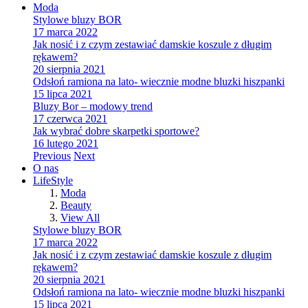
Moda
Stylowe bluzy BOR
17 marca 2022
Jak nosić i z czym zestawiać damskie koszule z długim
rękawem?
20 sierpnia 2021
Odsłoń ramiona na lato- wiecznie modne bluzki hiszpanki
15 lipca 2021
Bluzy Bor – modowy trend
17 czerwca 2021
Jak wybrać dobre skarpetki sportowe?
16 lutego 2021
Previous
Next
O nas
LifeStyle
Moda
Beauty
View All
Stylowe bluzy BOR
17 marca 2022
Jak nosić i z czym zestawiać damskie koszule z długim
rękawem?
20 sierpnia 2021
Odsłoń ramiona na lato- wiecznie modne bluzki hiszpanki
15 lipca 2021