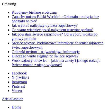
Breaking
Kupujemy bieliznę erotyczną
Zapachy unisex Bliski Wschód – Orientalna tradycja bez
podziału na płeć
Jak wybrać najlepszy dyfuzor zapachowy?
Co warto wiedzieć przed nabyciem testerów perfum?
Jak powstają świece zapachowe? Od wyboru wosku po
gotowy produkt
Świece sojowe. Podstawowe informacje na temat sojowych
świec zapachowych
Odlewki perfum – najważniejsze informacje
Dlaczego warto sięgnąć po świece sojowe?
Wosk sojowy do świec – jakie ma zalety i jakiego rodzaju
świece można z niego wykonać?
Facebook
X (Twitter)
Instagram
Pinterest
Vimeo
AdelaFashion
Home