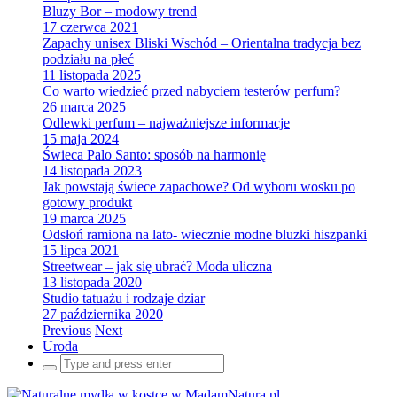
Bluzy Bor – modowy trend
17 czerwca 2021
Zapachy unisex Bliski Wschód – Orientalna tradycja bez
podziału na płeć
11 listopada 2025
Co warto wiedzieć przed nabyciem testerów perfum?
26 marca 2025
Odlewki perfum – najważniejsze informacje
15 maja 2024
Świeca Palo Santo: sposób na harmonię
14 listopada 2023
Jak powstają świece zapachowe? Od wyboru wosku po
gotowy produkt
19 marca 2025
Odsłoń ramiona na lato- wiecznie modne bluzki hiszpanki
15 lipca 2021
Streetwear – jak się ubrać? Moda uliczna
13 listopada 2020
Studio tatuażu i rodzaje dziar
27 października 2020
Previous
Next
Uroda
Search
for: