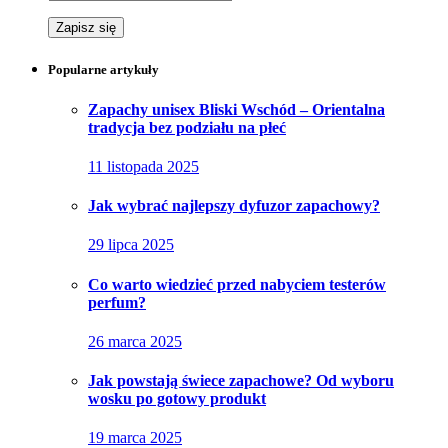
Popularne artykuły
Zapachy unisex Bliski Wschód – Orientalna
tradycja bez podziału na płeć
11 listopada 2025
Jak wybrać najlepszy dyfuzor zapachowy?
29 lipca 2025
Co warto wiedzieć przed nabyciem testerów
perfum?
26 marca 2025
Jak powstają świece zapachowe? Od wyboru
wosku po gotowy produkt
19 marca 2025