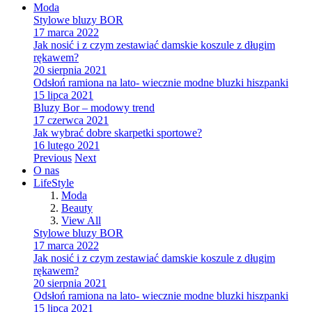
Moda
Stylowe bluzy BOR
17 marca 2022
Jak nosić i z czym zestawiać damskie koszule z długim
rękawem?
20 sierpnia 2021
Odsłoń ramiona na lato- wiecznie modne bluzki hiszpanki
15 lipca 2021
Bluzy Bor – modowy trend
17 czerwca 2021
Jak wybrać dobre skarpetki sportowe?
16 lutego 2021
Previous
Next
O nas
LifeStyle
Moda
Beauty
View All
Stylowe bluzy BOR
17 marca 2022
Jak nosić i z czym zestawiać damskie koszule z długim
rękawem?
20 sierpnia 2021
Odsłoń ramiona na lato- wiecznie modne bluzki hiszpanki
15 lipca 2021