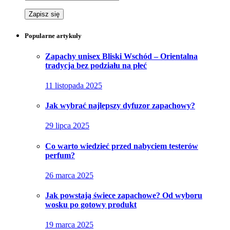
Popularne artykuły
Zapachy unisex Bliski Wschód – Orientalna
tradycja bez podziału na płeć
11 listopada 2025
Jak wybrać najlepszy dyfuzor zapachowy?
29 lipca 2025
Co warto wiedzieć przed nabyciem testerów
perfum?
26 marca 2025
Jak powstają świece zapachowe? Od wyboru
wosku po gotowy produkt
19 marca 2025