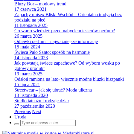
Bluzy Bor – modowy trend
17 czerwca 2021
Zapachy unisex Bliski Wschód – Orientalna tradycja bez
podziału na płeć
11 listopada 2025
Co warto wiedzieć przed nabyciem testerów perfum?
26 marca 2025
Odlewki perfum – najważniejsze informacje
15 maja 2024
Świeca Palo Santo: sposób na harmonię
14 listopada 2023
Jak powstają świece zapachowe? Od wyboru wosku po
gotowy produkt
19 marca 2025
Odsłoń ramiona na lato- wiecznie modne bluzki hiszpanki
15 lipca 2021
Streetwear – jak się ubrać? Moda uliczna
13 listopada 2020
Studio tatuażu i rodzaje dziar
27 października 2020
Previous
Next
Uroda
Search
for: