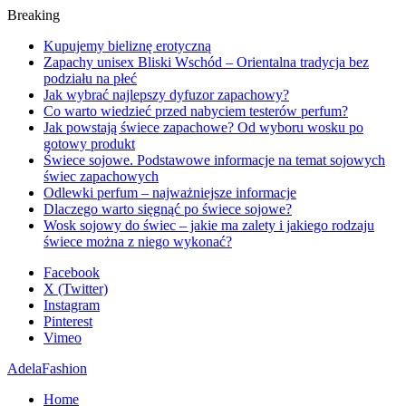
Breaking
Kupujemy bieliznę erotyczną
Zapachy unisex Bliski Wschód – Orientalna tradycja bez
podziału na płeć
Jak wybrać najlepszy dyfuzor zapachowy?
Co warto wiedzieć przed nabyciem testerów perfum?
Jak powstają świece zapachowe? Od wyboru wosku po
gotowy produkt
Świece sojowe. Podstawowe informacje na temat sojowych
świec zapachowych
Odlewki perfum – najważniejsze informacje
Dlaczego warto sięgnąć po świece sojowe?
Wosk sojowy do świec – jakie ma zalety i jakiego rodzaju
świece można z niego wykonać?
Facebook
X (Twitter)
Instagram
Pinterest
Vimeo
AdelaFashion
Home