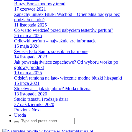
Bluzy Bor – modowy trend
17 czerwca 2021
Zapachy unisex Bliski Wschód – Orientalna tradycja bez
podziału na płeć
11 listopada 2025
Co warto wiedzieć przed nabyciem testerów perfum?
26 marca 2025
Odlewki perfum – najważniejsze informacje
15 maja 2024
Świeca Palo Santo: sposób na harmonię
14 listopada 2023
Jak powstają świece zapachowe? Od wyboru wosku po
gotowy produkt
19 marca 2025
Odsłoń ramiona na lato- wiecznie modne bluzki hiszpanki
15 lipca 2021
Streetwear – jak się ubrać? Moda uliczna
13 listopada 2020
Studio tatuażu i rodzaje dziar
27 października 2020
Previous
Next
Uroda
Search
for: