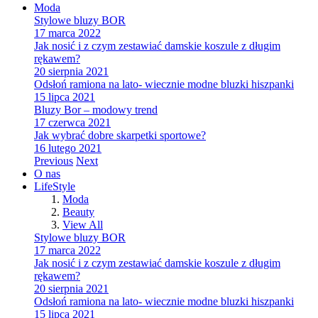
Moda
Stylowe bluzy BOR
17 marca 2022
Jak nosić i z czym zestawiać damskie koszule z długim
rękawem?
20 sierpnia 2021
Odsłoń ramiona na lato- wiecznie modne bluzki hiszpanki
15 lipca 2021
Bluzy Bor – modowy trend
17 czerwca 2021
Jak wybrać dobre skarpetki sportowe?
16 lutego 2021
Previous
Next
O nas
LifeStyle
Moda
Beauty
View All
Stylowe bluzy BOR
17 marca 2022
Jak nosić i z czym zestawiać damskie koszule z długim
rękawem?
20 sierpnia 2021
Odsłoń ramiona na lato- wiecznie modne bluzki hiszpanki
15 lipca 2021