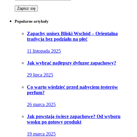
Popularne artykuły
Zapachy unisex Bliski Wschód – Orientalna
tradycja bez podziału na płeć
11 listopada 2025
Jak wybrać najlepszy dyfuzor zapachowy?
29 lipca 2025
Co warto wiedzieć przed nabyciem testerów
perfum?
26 marca 2025
Jak powstają świece zapachowe? Od wyboru
wosku po gotowy produkt
19 marca 2025