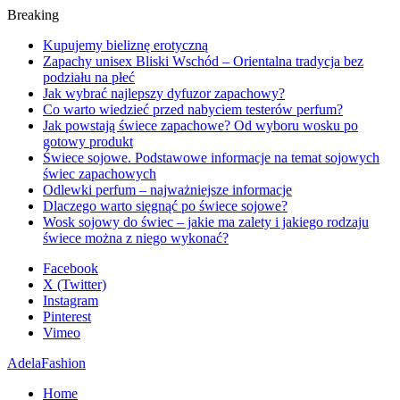
Breaking
Kupujemy bieliznę erotyczną
Zapachy unisex Bliski Wschód – Orientalna tradycja bez
podziału na płeć
Jak wybrać najlepszy dyfuzor zapachowy?
Co warto wiedzieć przed nabyciem testerów perfum?
Jak powstają świece zapachowe? Od wyboru wosku po
gotowy produkt
Świece sojowe. Podstawowe informacje na temat sojowych
świec zapachowych
Odlewki perfum – najważniejsze informacje
Dlaczego warto sięgnąć po świece sojowe?
Wosk sojowy do świec – jakie ma zalety i jakiego rodzaju
świece można z niego wykonać?
Facebook
X (Twitter)
Instagram
Pinterest
Vimeo
AdelaFashion
Home